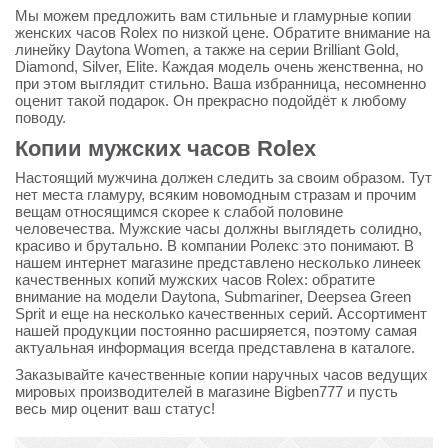
Мы можем предложить вам стильные и гламурные копии
женских часов Rolex по низкой цене. Обратите внимание на
линейку Daytona Women, а также на серии Brilliant Gold,
Diamond, Silver, Elite. Каждая модель очень женственна, но
при этом выглядит стильно. Ваша избранница, несомненно
оценит такой подарок. Он прекрасно подойдёт к любому
поводу.
Копии мужских часов Rolex
Настоящий мужчина должен следить за своим образом. Тут
нет места гламуру, всяким новомодным стразам и прочим
вещам относящимся скорее к слабой половине
человечества. Мужские часы должны выглядеть солидно,
красиво и брутально. В компании Ролекс это понимают. В
нашем интернет магазине представлено несколько линеек
качественных копий мужских часов Rolex: обратите
внимание на модели Daytona, Submariner, Deepsea Green
Sprit и еще на несколько качественных серий. Ассортимент
нашей продукции постоянно расширяется, поэтому самая
актуальная информация всегда представлена в каталоге.
Заказывайте качественные копии наручных часов ведущих
мировых производителей в магазине Bigben777 и пусть
весь мир оценит ваш статус!