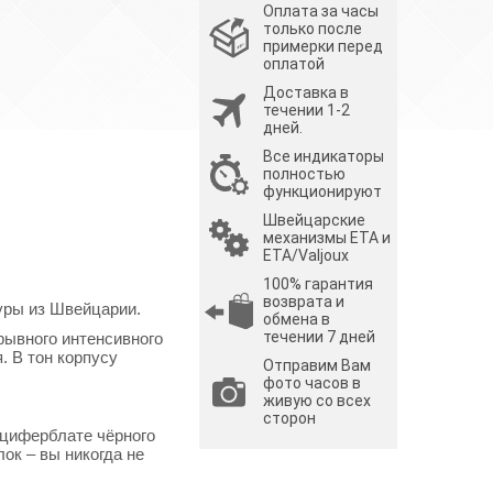
Оплата за часы
только после
примерки перед
оплатой
Доставка в
течении 1-2
дней.
Все индикаторы
полностью
функционируют
Швейцарские
механизмы ETA и
ETA/Valjoux
100% гарантия
возврата и
уры из Швейцарии.
обмена в
течении 7 дней
рывного интенсивного
. В тон корпусу
Отправим Вам
фото часов в
живую со всех
сторон
 циферблате чёрного
ок – вы никогда не