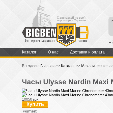
+
Каталог
О нас
Доставка и оплата
Вы здесь:
Главная
>>
Каталог
>>
Механические ча
Часы Ulysse Nardin Maxi
10050 грн.
Купить
Рейтинг: