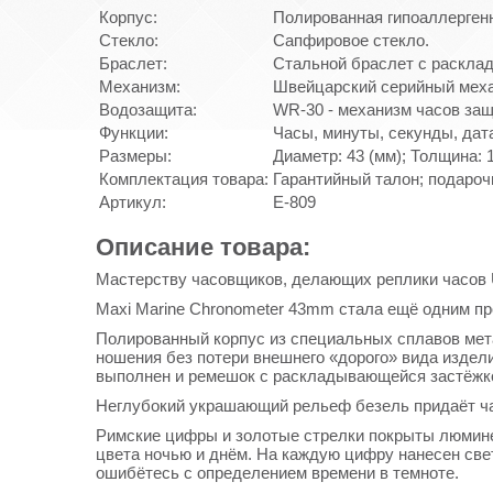
Корпус:
Полированная гипоаллергенн
Стекло:
Сапфировое стекло.
Браслет:
Стальной браслет с раскла
Механизм:
Швейцарский серийный меха
Водозащита:
WR-30 - механизм часов защ
Функции:
Часы, минуты, секунды, дат
Размеры:
Диаметр: 43 (мм); Толщина: 1
Комплектация товара:
Гарантийный талон; подароч
Артикул:
E-809
Описание товара:
Мастерству часовщиков, делающих реплики часов U
Maxi Marine Chronometer 43mm стала ещё одним пр
Полированный корпус из специальных сплавов мет
ношения без потери внешнего «дорого» вида издели
выполнен и ремешок с раскладывающейся застёжк
Неглубокий украшающий рельеф безель придаёт ча
Римские цифры и золотые стрелки покрыты люмине
цвета ночью и днём. На каждую цифру нанесен свет
ошибётесь с определением времени в темноте.