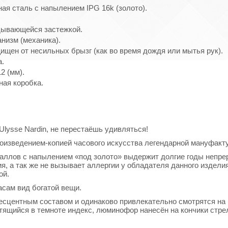
ая сталь с напылением IPG 16k (золото).
дывающейся застежкой.
низм (механика).
ищен от несильных брызг (как во время дождя или мытья рук).
а.
2 (мм).
ная коробка.
lysse Nardin, не перестаёшь удивляться!
оизведением-копией часового искусства легендарной мануфакт
аллов с напылением «под золото» выдержит долгие годы непре
я, а так же не вызывает аллергии у обладателя данного изделия
ой.
сам вид богатой вещи.
сцентным составом и одинаково привлекательно смотрятся на
ящийся в темноте индекс, люминофор нанесён на кончики стрел