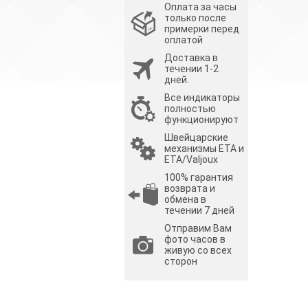
Оплата за часы
только после
примерки перед
оплатой
Доставка в
течении 1-2
дней.
Все индикаторы
полностью
функционируют
Швейцарские
механизмы ETA и
ETA/Valjoux
100% гарантия
возврата и
обмена в
течении 7 дней
Отправим Вам
фото часов в
живую со всех
сторон