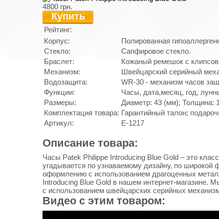
4800 грн.
Купить
Рейтинг:
Корпус:
Полированная гипоаллергенн
Стекло:
Сапфировое стекло.
Браслет:
Кожаный ремешок с клипсов
Механизм:
Швейцарский серийный механ
Водозащита:
WR-30 - механизм часов защ
Функции:
Часы, дата,месяц, год, лунн
Размеры:
Диаметр: 43 (мм); Толщина: 1
Комплектация товара:
Гарантийный талон; подароч
Артикул:
E-1217
Описание товара:
Часы Patek Philippe Introducing Blue Gold – это кл
угадывается по узнаваемому дизайну, по широкой 
оформлению с использованием драгоценных металло
Introducing Blue Gold в нашем интернет-магазине
с использованием швейцарских серийных механизм
Видео с этим товаром: