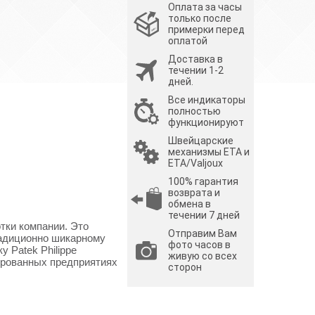
Оплата за часы
только после
примерки перед
оплатой
Доставка в
течении 1-2
дней.
Все индикаторы
полностью
функционируют
Швейцарские
механизмы ETA и
ETA/Valjoux
100% гарантия
возврата и
обмена в
течении 7 дней
отки компании. Это
Отправим Вам
радиционно шикарному
фото часов в
 Patek Philippe
живую со всех
цированных предприятиях
сторон