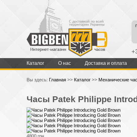
+
Каталог
О нас
Доставка и оплата
Вы здесь:
Главная
>>
Каталог
>>
Механические ча
Часы Patek Philippe Intr
4800 грн.