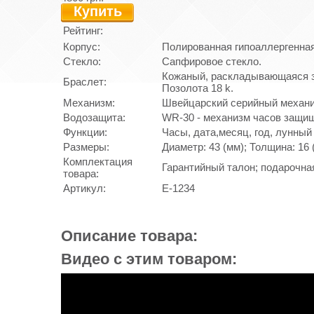
Купить
Рейтинг:
Корпус:
Полированная гипоаллергенная
Стекло:
Сапфировое стекло.
Кожаный, раскладывающаяся за
Браслет:
Позолота 18 k.
Механизм:
Швейцарский серийный механи
Водозащита:
WR-30 - механизм часов защищ
Функции:
Часы, дата,месяц, год, лунный
Размеры:
Диаметр: 43 (мм); Толщина: 16 
Комплектация
Гарантийный талон; подарочна
товара:
Артикул:
E-1234
Описание товара:
Видео с этим товаром: