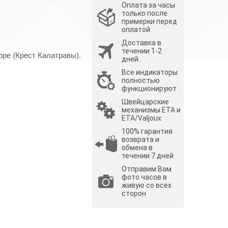
Оплата за часы
только после
примерки перед
оплатой
Доставка в
течении 1-2
ppe (Крест Калатравы).
дней.
Все индикаторы
полностью
функционируют
Швейцарские
механизмы ETA и
ETA/Valjoux
100% гарантия
возврата и
обмена в
течении 7 дней
Отправим Вам
фото часов в
живую со всех
сторон