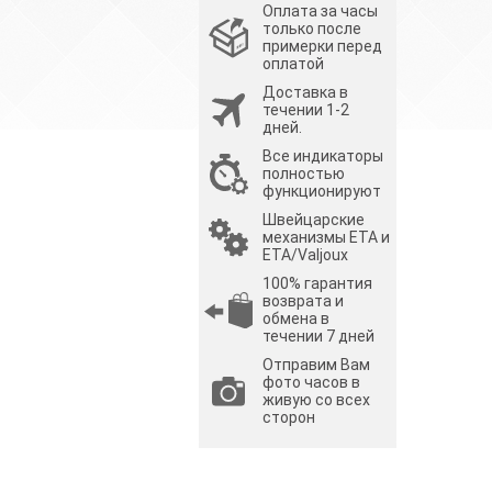
Оплата за часы
только после
примерки перед
оплатой
Доставка в
течении 1-2
дней.
Все индикаторы
полностью
функционируют
Швейцарские
механизмы ETA и
ETA/Valjoux
100% гарантия
возврата и
обмена в
течении 7 дней
Отправим Вам
фото часов в
живую со всех
сторон