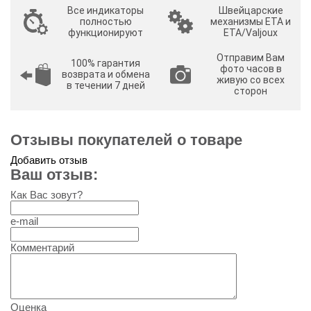
Все индикаторы
Швейцарские
полностью
механизмы ETA и
функционируют
ETA/Valjoux
Отправим Вам
100% гарантия
фото часов в
возврата и обмена
живую со всех
в течении 7 дней
сторон
Отзывы покупателей о товаре
Добавить отзыв
Ваш отзыв:
Как Вас зовут?
e-mail
Комментарий
Оценка