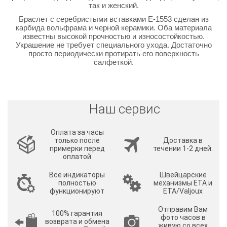
так и женский.
Браслет с серебристыми вставками E-1553 сделан из
карбида вольфрама и черной керамики. Оба материала
известны высокой прочностью и износостойкостью.
Украшение не требует специального ухода. Достаточно
просто периодически протирать его поверхность
салфеткой.
Наш сервис
Оплата за часы
только после
Доставка в
примерки перед
течении 1-2 дней.
оплатой
Все индикаторы
Швейцарские
полностью
механизмы ETA и
функционируют
ETA/Valjoux
Отправим Вам
100% гарантия
фото часов в
возврата и обмена
живую со всех